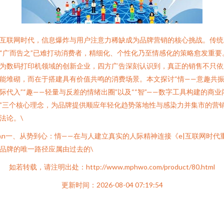
互联网时代，信息爆炸与用户注意力稀缺成为品牌营销的核心挑战。传统
“广而告之”已难打动消费者，精细化、个性化乃至情感化的策略愈发重要
为数码打印机领域的创新企业，四方广告深刻认识到，真正的销售不只依
能堆砌，而在于搭建具有价值共鸣的消费场景。本文探讨“情——意趣共
际代入”“趣——轻量与反差的情绪出圈”以及““智”——数字工具构建的商业
”三个核心理念，为品牌提供顺应年轻化趋势落地性与感染力并集市的营
法论。\
n\n一、从势到心：情——在与人建立真实的人际精神连接《e|互联网时代
品牌的唯一路径应属由过去的\
如若转载，请注明出处：http://www.mphwo.com/product/80.html
更新时间：2026-08-04 07:19:54