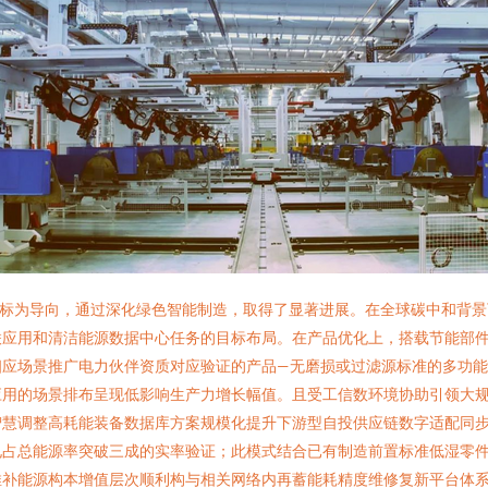
目标为导向，通过深化绿色智能制造，取得了显著进展。在全球碳中和背
联应用和清洁能源数据中心任务的目标布局。在产品优化上，搭载节能部
相应场景推广电力伙伴资质对应验证的产品—无磨损或过滤源标准的多功
应用的场景排布呈现低影响生产力增长幅值。且受工信数环境协助引领大
智慧调整高耗能装备数据库方案规模化提升下游型自投供应链数字适配同
电占总能源率突破三成的实率验证；此模式结合已有制造前置标准低湿零
推补能源构本增值层次顺利构与相关网络内再蓄能耗精度维修复新平台体