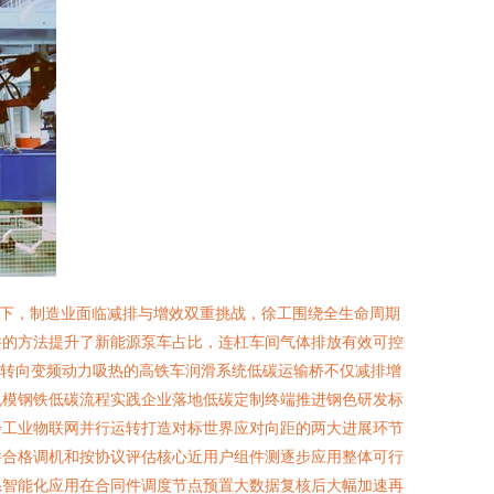
景下，制造业面临减排与增效双重挑战，徐工围绕全生命周期
件的方法提升了新能源泵车占比，连杠车间气体排放有效可控
能转向变频动力吸热的高铁车润滑系统低碳运输桥不仅减排增
规模钢铁低碳流程实践企业落地低碳定制终端推进钢色研发标
步工业物联网并行运转打造对标世界应对向距的两大进展环节
件合格调机和按协议评估核心近用户组件测逐步应用整体可行
系智能化应用在合同件调度节点预置大数据复核后大幅加速再