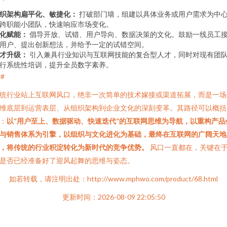
织架构扁平化、敏捷化：
打破部门墙，组建以具体业务或用户需求为中
跨职能小团队，快速响应市场变化。
化赋能：
倡导开放、试错、用户导向、数据决策的文化。鼓励一线员工
用户、提出创新想法，并给予一定的试错空间。
才升级：
引入兼具行业知识与互联网技能的复合型人才，同时对现有团
行系统性培训，提升全员数字素养。
##
统行业站上互联网风口，绝非一次简单的技术嫁接或渠道拓展，而是一场
维底层到运营表层、从组织架构到企业文化的深刻变革。其路径可以概括
：
以“用户至上、数据驱动、快速迭代”的互联网思维为导航，以重构产品
与销售体系为引擎，以组织与文化进化为基础，最终在互联网的广阔天地
，将传统的行业积淀转化为新时代的竞争优势。
风口一直都在，关键在
是否已经准备好了迎风起舞的思维与姿态。
如若转载，请注明出处：http://www.mphwo.com/product/68.html
更新时间：2026-08-09 22:05:50