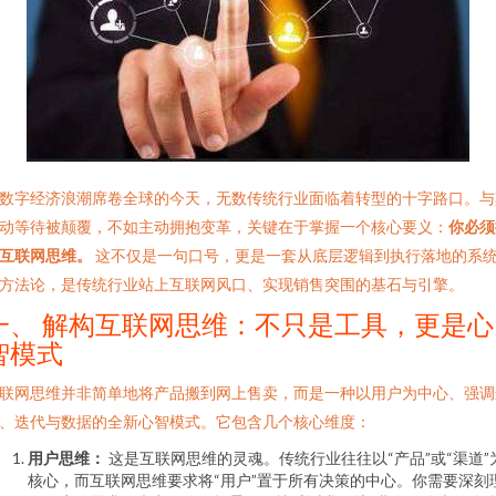
数字经济浪潮席卷全球的今天，无数传统行业面临着转型的十字路口。与
动等待被颠覆，不如主动拥抱变革，关键在于掌握一个核心要义：
你必须
互联网思维。
这不仅是一句口号，更是一套从底层逻辑到执行落地的系
方法论，是传统行业站上互联网风口、实现销售突围的基石与引擎。
一、 解构互联网思维：不只是工具，更是心
智模式
联网思维并非简单地将产品搬到网上售卖，而是一种以用户为中心、强调
、迭代与数据的全新心智模式。它包含几个核心维度：
用户思维：
这是互联网思维的灵魂。传统行业往往以“产品”或“渠道”
核心，而互联网思维要求将“用户”置于所有决策的中心。你需要深刻