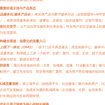
. 重塑价值主张与产品形态
品服务化/服务产品化：
将实体产品与数字服务结合（如智能硬件+APP
），或将传统服务标准化、套餐化、在线化（如在线预约、过程可视化）
造社交货币：
让产品自带话题性和分享价值，符合用户在社交媒体上的
与交流需求。
. 构建全渠道、场景化的流量入口
上线下一体化（OMO）：
线下门店不再是孤岛，而是体验中心、服务中
流量来源。利用线上工具（小程序、社群）预约、引流、互动，线下完成
体验与转化，数据全程打通。
容获客：
通过有价值的内容（文章、短视频、直播、行业解决方案）吸
标用户，建立专业信任，而非单纯硬广轰炸。成为用户所在领域的知识伙
。
私域流量深耕：
将公域平台（如电商平台、社交媒体）吸引来的用户，沉
企业可反复触达、低成本沟通的私域阵地（企业微信、社群、会员体系）
行长期运营与生命周期管理。
. 优化以用户旅程为核心的转化链路