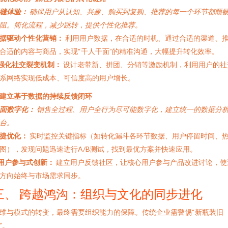
缝体验：
确保用户从认知、兴趣、购买到复购、推荐的每一个环节都顺
阻。简化流程，减少跳转，提供个性化推荐。
据驱动个性化营销：
利用用户数据，在合适的时机、通过合适的渠道、
合适的内容与商品，实现“千人千面”的精准沟通，大幅提升转化效率。
强化社交裂变机制：
设计老带新、拼团、分销等激励机制，利用用户的社
系网络实现低成本、可信度高的用户增长。
. 建立基于数据的持续反馈闭环
面数字化：
销售全过程、用户全行为尽可能数字化，建立统一的数据分
台。
捷优化：
实时监控关键指标（如转化漏斗各环节数据、用户停留时间、
图），发现问题迅速进行A/B测试，找到最优方案并快速应用。
用户参与式创新：
建立用户反馈社区，让核心用户参与产品改进讨论，使
方向始终与市场需求同步。
三、 跨越鸿沟：组织与文化的同步进化
维与模式的转变，最终需要组织能力的保障。传统企业需警惕“新瓶装旧
”。