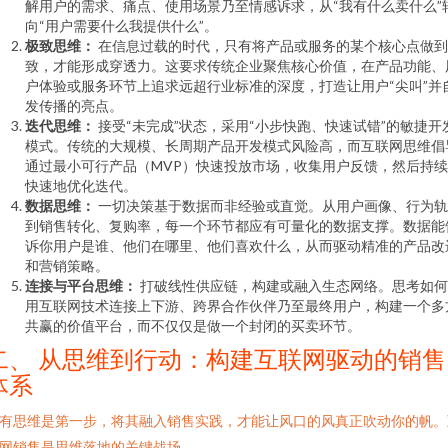
解用户的需求、痛点、使用场景乃至情感诉求，从“我有什么卖什么”
向“用户需要什么我提供什么”。
极致思维：
在信息过载的时代，只有将产品或服务的某个核心点做到
致，才能形成穿透力。这要求传统企业聚焦核心价值，在产品功能、
户体验或服务环节上追求远超行业标准的深度，打造让用户“尖叫”并
发传播的亮点。
迭代思维：
接受“未完成”状态，采用“小步快跑、快速试错”的敏捷开
模式。传统的大规模、长周期产品开发模式风险高，而互联网思维倡
通过最小可行产品（MVP）快速投放市场，收集用户反馈，然后持
快速地优化迭代。
数据思维：
一切决策基于数据而非经验或直觉。从用户画像、行为轨
到销售转化、复购率，每一个环节都应有可量化的数据支撑。数据能
诉你用户是谁、他们在哪里、他们喜欢什么，从而驱动精准的产品改
和营销策略。
连接与平台思维：
打破线性供应链，构建或融入生态网络。思考如何
用互联网技术连接上下游、跨界合作伙伴乃至最终用户，构建一个多
共赢的价值平台，而不仅仅是做一个封闭的买卖环节。
二、 从思维到行动：构建互联网驱动的销售
体系
有思维是第一步，将其融入销售实践，才能让风口的风真正吹动你的帆。
网销售是思维落地的关键战场。